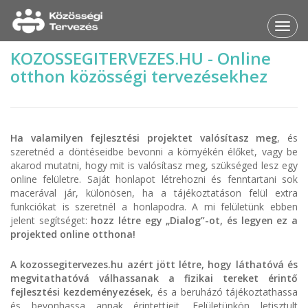
Toggl
navig
KOZOSSEGITERVEZES.HU - Online
otthon közösségi tervezésekhez
Ha valamilyen fejlesztési projektet valósítasz meg
, és
szeretnéd a döntéseidbe bevonni a környékén élőket, vagy be
akarod mutatni, hogy mit is valósítasz meg, szükséged lesz egy
online felületre. Saját honlapot létrehozni és fenntartani sok
macerával jár, különösen, ha a tájékoztatáson felül extra
funkciókat is szeretnél a honlapodra. A mi felületünk ebben
jelent segítséget:
hozz létre egy „Dialog”-ot, és legyen ez a
projekted online otthona!
A kozossegitervezes.hu azért jött létre, hogy láthatóvá és
megvitathatóvá válhassanak a fizikai tereket érintő
fejlesztési kezdeményezések
, és a beruházó tájékoztathassa
és bevonhassa annak érintettjeit. Felületünkön letisztult