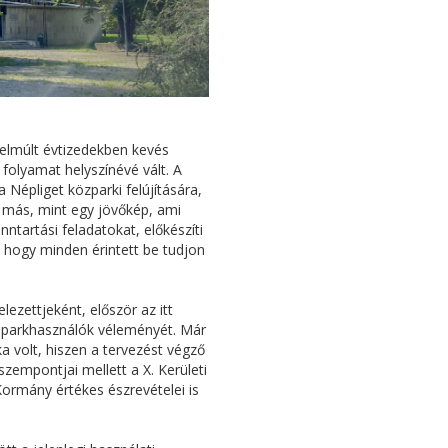
elmúlt évtizedekben kevés
folyamat helyszínévé vált. A
 Népliget közparki felújítására,
em más, mint egy jövőkép, ami
enntartási feladatokat, előkészíti
 hogy minden érintett be tudjon
ezettjeként, először az itt
a parkhasználók véleményét. Már
 volt, hiszen a tervezést végző
zempontjai mellett a X. Kerületi
Kormány értékes észrevételei is