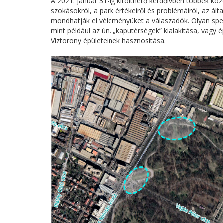
A 2021. január 31-ig kitölthető kérdőívben többek közö
szokásokról, a park értékeiről és problémáiról, az álta
mondhatják el véleményüket a válaszadók. Olyan spec
mint például az ún. „kaputérségek” kialakítása, vagy é
Víztorony épületeinek hasznosítása.