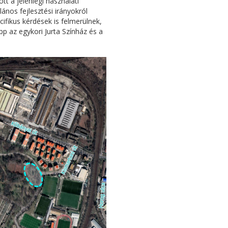
tt a jelenlegi használati
lános fejlesztési irányokról
ifikus kérdések is felmerülnek,
pp az egykori Jurta Színház és a