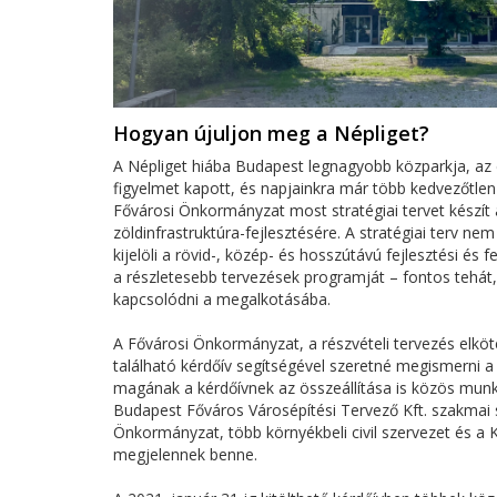
Hogyan újuljon meg a Népliget?
A Népliget hiába Budapest legnagyobb közparkja, az 
figyelmet kapott, és napjainkra már több kedvezőtlen 
Fővárosi Önkormányzat most stratégiai tervet készít a
zöldinfrastruktúra-fejlesztésére. A stratégiai terv n
kijelöli a rövid-, közép- és hosszútávú fejlesztési és f
a részletesebb tervezések programját – fontos tehát,
kapcsolódni a megalkotásába.
A Fővárosi Önkormányzat, a részvételi tervezés elkötel
található kérdőív segítségével szeretné megismerni 
magának a kérdőívnek az összeállítása is közös munka
Budapest Főváros Városépítési Tervező Kft. szakmai s
Önkormányzat, több környékbeli civil szervezet és a 
megjelennek benne.