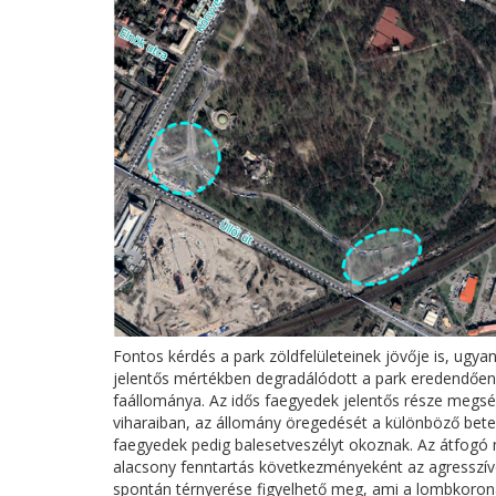
Fontos kérdés a park zöldfelületeinek jövője is, ugya
jelentős mértékben degradálódott a park eredendően
faállománya. Az idős faegyedek jelentős része megsé
viharaiban, az állomány öregedését a különböző bete
faegyedek pedig balesetveszélyt okoznak. Az átfogó 
alacsony fenntartás következményeként az agresszíve
spontán térnyerése figyelhető meg, ami a lombkoron