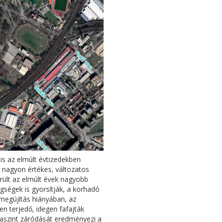
nis az elmúlt évtizedekben
 nagyon értékes, változatos
rült az elmúlt évek nagyobb
gségek is gyorsítják, a korhadó
megújítás hiányában, az
n terjedő, idegen fafajták
aszint záródását eredményezi a